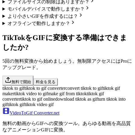
ファイルサイズの制限はありますか？
モバイルデバイスで動作しますか？
より小さいGIFを作成するには？
オフラインで動作しますか？
TikTokをGIFに変換する準備はできま
したか?
5回の無料変換から始めましょう。無制限アクセスにはProに
アップグレード。
無料で開始
料金を見る
tiktok to gif
tiktok to gif converter
convert tiktok to gif
tiktok gif
maker
tiktok video to gif
make gif from tiktok
tiktok gif
converter
tiktok to gif online
download tiktok as gif
turn tiktok into
gif
tiktok gif
tiktok video gif
VideoToGif
Converter.net
無料の動画からGIFへの変換ツール。あらゆる動画を高品質
なアニメーションGIFに変換。