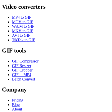
Video converters
MP4 to GIF
MOV to GIF
WebM to GIF
MKV to GIF
AVI to GIF
TikTok to GIF
GIF tools
GIF Compressor
GIF Resizer
GIF Cropper
GIF to MP4
Batch Convert
Company
Pricing
Blog
About