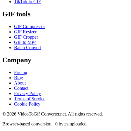
TikTok to GIF
GIF tools
GIF Compressor
GIF Resizer
GIF Cropper
GIF to MP4
Batch Convert
Company
Pricing
Blog
About
Contact
Privacy Policy
Terms of Service
Cookie Policy
©
2026
VideoToGif Converter.net.
All rights reserved.
Browser-based conversion · 0 bytes uploaded