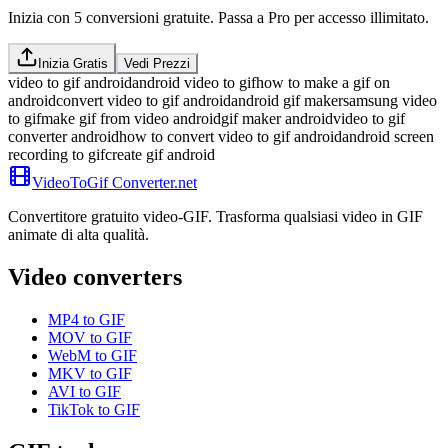
Inizia con 5 conversioni gratuite. Passa a Pro per accesso illimitato.
Inizia Gratis
Vedi Prezzi
video to gif android
android video to gif
how to make a gif on
android
convert video to gif android
android gif maker
samsung video
to gif
make gif from video android
gif maker android
video to gif
converter android
how to convert video to gif android
android screen
recording to gif
create gif android
VideoToGif
Converter.net
Convertitore gratuito video-GIF. Trasforma qualsiasi video in GIF
animate di alta qualità.
Video converters
MP4 to GIF
MOV to GIF
WebM to GIF
MKV to GIF
AVI to GIF
TikTok to GIF