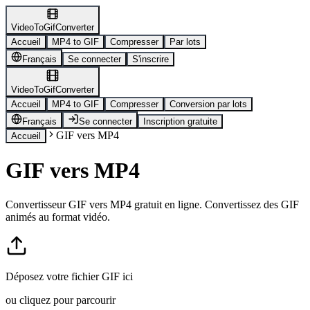
VideoToGifConverter
Accueil
MP4 to GIF
Compresser
Par lots
Français
Se connecter
S'inscrire
VideoToGifConverter
Accueil
MP4 to GIF
Compresser
Conversion par lots
Français
Se connecter
Inscription gratuite
GIF vers MP4
Accueil
GIF vers MP4
Convertisseur GIF vers MP4 gratuit en ligne. Convertissez des GIF
animés au format vidéo.
Déposez votre fichier GIF ici
ou cliquez pour parcourir