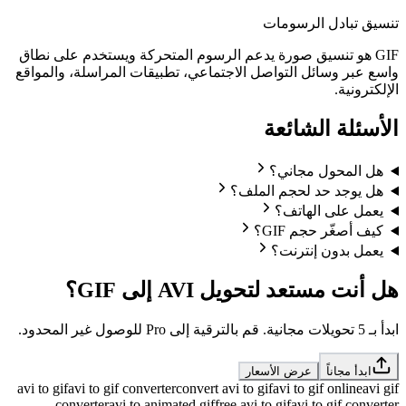
تنسيق تبادل الرسومات
GIF هو تنسيق صورة يدعم الرسوم المتحركة ويستخدم على نطاق
واسع عبر وسائل التواصل الاجتماعي، تطبيقات المراسلة، والمواقع
الإلكترونية.
الأسئلة الشائعة
هل المحول مجاني؟
هل يوجد حد لحجم الملف؟
يعمل على الهاتف؟
كيف أصغّر حجم GIF؟
يعمل بدون إنترنت؟
هل أنت مستعد لتحويل AVI إلى GIF؟
ابدأ بـ 5 تحويلات مجانية. قم بالترقية إلى Pro للوصول غير المحدود.
ابدأ مجاناً
عرض الأسعار
avi to gif
avi to gif converter
convert avi to gif
avi to gif online
avi gif
converter
avi to animated gif
free avi to gif
avi to gif converter